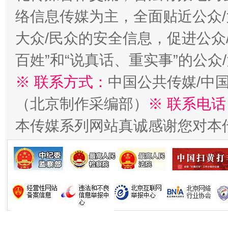
络信息传媒为主，全面贴近公众/
大众/民众的安全信息，促进公众
今
在谋一域中谋全局
百姓”和“说真话、重实事”的公众
※ 联系方式：
中国公共传媒/中
（北京制作采编部）
※ 联系电话
本传媒系列网站真诚感谢您对本
习近平的博鳌关键词
魏明亮