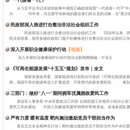
“一代接着一代干”
从习近平总书记讲述的故事中感悟正确政绩观⑬"一代接着一代干"中
兴 55年来，河北塞罕坝林场的建设者们听从党的召唤，在"黄沙遮天
民政部深入推进打击整治非法社会组织工作
民政部深入推进打击整治非法社会组织工作 2026年以来，民
院决策部署，指导各级民政部门毫不松懈推进打击整治非法社会组织工作，
深入开展职业健康保护行动
【视频】
深入开展职业健康保护行动中国法治新闻网摘编：亓淦玉
《可再生能源发展“十五五”规划》发布｜全文
国家发展改革委、国家能源局日前联合印发的《可再生能源发展"十
期，我国可再生能源将进入扩量提质、可靠替代的新发展阶段。 规划提出
三部门：做好"八一"期间拥军优属拥政爱民工作
退役军人事务部 中央军委政治工作部 全国双拥工作领导小组办公室
爱民工作的通知 中国人民解放军建军99周年即将来临。各地各部队要坚
严有力度 暖有温度 靶向施治激励党员干部担当作为
落实五次全会精神见行动丨靶向施治激励党员干部担当作为中央纪