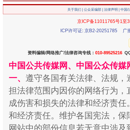
关于我们
|
公众采编部
|
法律声明
| 中国
京ICP备11011765号1至3
ICP许可证: 京B2-20251785
广
今
在谋一域中谋全局
资料编辑/网络推广/法律咨询专线：
010-89525216
QQ
中国公共传媒网、中国公众传媒
一、
遵守各国有关法律、法规，
担法律范围内因你的网络行为，
成伤害和损失的法律和经济责任
习近平的博鳌关键词
和经济责任。维护各国宪法，保
魏明亮
网站中的部份信息若无意中涉及