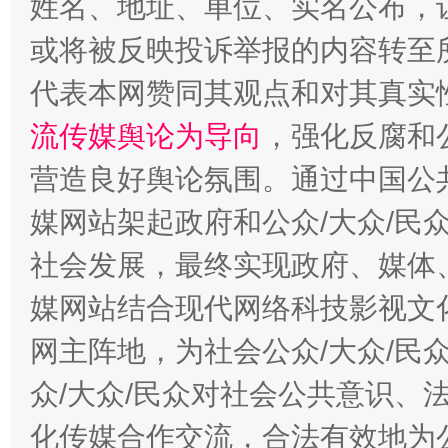
姓名、地址、单位、实名公布，让
或将被反映投诉举报的内容转至
代表本网赞同其观点和对其真实
流传媒舆论为导向
，强化反腐和
营造良好舆论氛围。通过中国公共
媒网站架起政府和公众/大众/民
社会发展，最终实现政府、媒体、
这是一记警钟！
谢
媒网站结合现代网络科技影视文
网主阵地，为社会公众/大众/民
众/大众/民众对社会公共意识、
化传媒合作交流，合法有效地为公