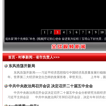
1
2
3
4
5
6
7
8
9
10
永葆“两个先锋队”本色
·[视频]
牢记初心使命 奋进复兴征程丨宝塔山下好光景..
·[视频]
首页
- 时事新闻 -
省市负责人>>>
东风浩荡开新局
东风浩荡开新局——习近平经济思想指引中国经济高质量发展行稳致远
年。世界第二大经济体交出怎样的发展答卷，举世关注。 上半年，面对
中共中央政治局召开会议 决定召开二十届五中全会
中共中央政治局召开会议决定召开二十届五中全会分析研究当前经
习近平主持会议 中共中央政治局7月30日召开会议，决定今年10月在北