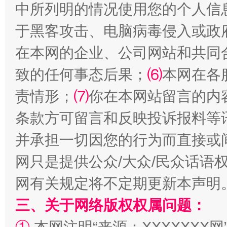
中所列明的情况使用您的个人信
揭批美国五大"原罪"
"炒
于黑客攻击、电脑病毒侵入或政
在本网的企业、公司网站和共同
致的任何事态后果；
⑹
本网在各
责情形；
⑺
你在本网站留言的内
条款方可留言和反映投诉报料等
并承担一切因您的行为而直接或
解纷+调解+退费，一次搞定
网只是提供公众/大众/民众话语
网有关规定将不定期更新本声明
三、关于网络版权权属问题：