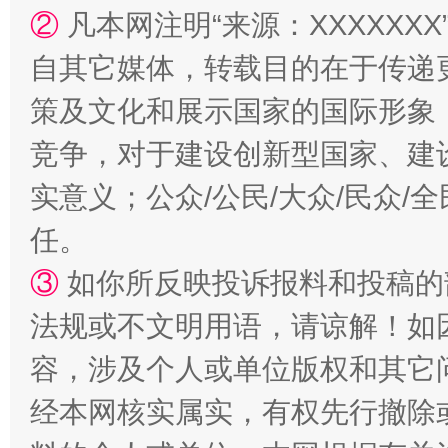
②
凡本网注明“来源：XXXXX
自其它媒体，转载目的在于传递
策及文化和展示国家的国际形象
竞争，对于建设创新型国家、建
漫山遍野的桃花与雪山、麦地、白藏房
除了
实意义；公众/公民/大众/民众
任。
③
如你所反映投诉报料和投稿的
法规或不文明用语，请谅解！如
容，涉及个人或单位版权和其它
经本网核实属实，有权先行撤除
招工难、用工荒背后