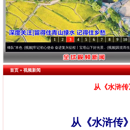
1
2
3
4
5
6
7
8
9
10
本色
·[视频]
牢记初心使命 奋进复兴征程丨宝塔山下好光景..
·[视频]
因党而生 为党而战—
首页
»
视频新闻
从《水浒传
从《水浒传》