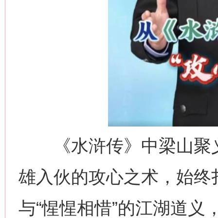
《水浒传》中梁山聚义
雄入伙的攻心之术，始终扎
与“惺惺相惜”的江湖道义