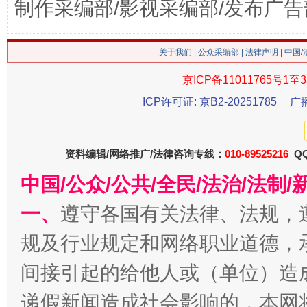
制作采编部/影视采编部/发布广告
关于我们
|
公众采编部
|
法律声明
| 中国
这是一记警钟！
谢
京ICP备11011765号1至3
ICP许可证: 京B2-20251785
广
资料编辑/网络推广/法律咨询专线：
010-89525216
QQ
中国/公众/公共/全民/法治/法
一、
遵守各国有关法律、法规，
规及行业规定和网络职业道德，
今
在谋一域中谋全局
间接引起的给他人或（单位）造
递假新闻造成社会影响的，本网