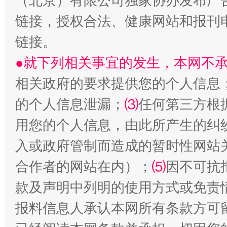
（北京）有限公司独家协办发布广
链接，授权合法、健康网站和报刊
生
“刷贴”乱象丛生
链接。
●就下列相关事宜的发生，本网不
相关政府的要求提供您的个人信息
的个人信息泄漏；
⑶
任何第三方根
用您的个人信息，由此所产生的纠
入或政府管制而造成的暂时性网站
揭批美国五大"原罪"
"炒
合作者的网站在内）；
⑸
因不可抗
款及声明中列明的使用方式或免责
报料信息人承认本网所有条款方可