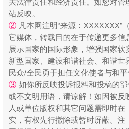
关法律责任和经济责任。如您对管
站反映。
②
凡本网注明“来源：XXXXXX
它媒体，转载目的在于传递更多信
展示国家的国际形象，增强国家软
新型国家、建设和谐社会、和谐世界
漫山遍野的桃花与雪山、麦地、白藏房
除了
民众/全民勇于担任文化使者与和
③
如你所反映投诉报料和投稿的部
或不文明用语，请谅解！如因被反
人或单位版权和其它问题需即时在
实，有权先行撤除或暂时屏蔽。注