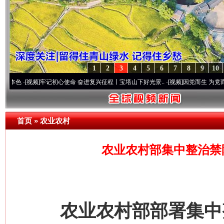
1
2
3
4
5
6
7
8
9
10
[视频]
牢记初心使命 奋进复兴征程丨宝塔山下好光景..
·[视频]
因党而生 为党而战——百年
首页
»
农业农村
农业农村部集中整治禁
农业农村部部署集中整