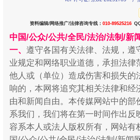
习近平的博鳌关键词
魏明亮
资料编辑/网络推广/法律咨询专线：
010-89525216
QQ
中国/公众/公共/全民/法治/法制/
一、
遵守各国有关法律、法规，遵
业规定和网络职业道德，承担法律
他人或（单位）造成伤害和损失的
响的，本网将追究其相关法律和经
生
由和新闻自由。本传媒网站中的部
“刷贴”乱象丛生
系我们，我们将在第一时间作出反
容系本人或法人版权所有，网站有
国/公众/公共/全民/法治/法制/新