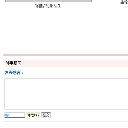
揭批美国五大"原罪"
"炒
时事新闻
发表感言：
解纷+调解+退费，一次搞定