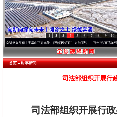
1
2
3
4
5
6
7
8
9
10
复兴征程丨宝塔山下好光景..
·[视频]
因党而生 为党而战——百年“纪”事⑧加强纪律..
·[视
首页
»
时事新闻
司法部组织开展行
司法部组织开展行政处