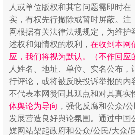
人或单位版权和其它问题需即时在
漫山遍野的桃花与雪山、麦地、白藏房
除了
实，有权先行撤除或暂时屏蔽。注
网根据有关法律法规规定，为维护
述权和知情权的权利，
在收到本网
应，我们将视为默认。（不作回应
人姓名、地址、单位、实名公布，让
行评论，或将被反映投诉举报的内
不代表本网赞同其观点和对其真实
招工难、用工荒背后
体舆论为导向
，强化反腐和公众/公
发展营造良好舆论氛围。通过中国公
媒网站架起政府和公众/公民/大众