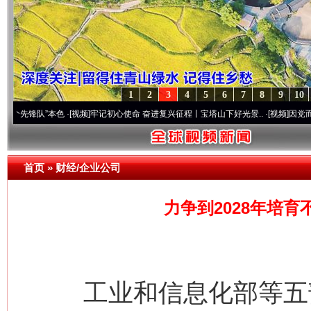
1
2
3
4
5
6
7
8
9
10
队”本色
·[视频]
牢记初心使命 奋进复兴征程丨宝塔山下好光景..
·[视频]
因党而生 为党而
首页
»
财经/企业公司
力争到2028年培育
工业和信息化部等五部